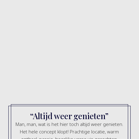
Vermelding Michelin guide
SEAson Arsenaal wordt vermeld in de Michelin guide.
De Michelin guide vermeldt alleen aanbevolen
restaurants, waar inspecteurs zijn geweest en het
waard vonden om in de gids op te nemen.
BEKIJK VERMELDING
“Altijd weer genieten”
Man, man, wat is het hier toch altijd weer genieten.
Het hele concept klopt! Prachtige locatie, warm
e
onthaal, passie, heerlijke verse vis gerechten,