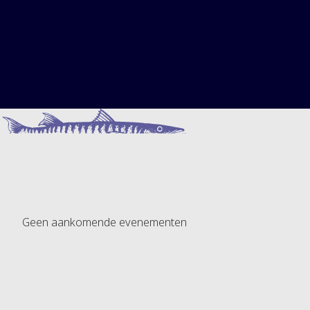
tot het verwennen van de familiemensen met goede
smaak.
BEKIJK OPTIES
Geen aankomende evenementen