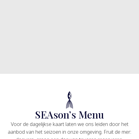
Onze keuken kenmerkt zich door eenvoud, smaak en
kwaliteit. Wij laten ons leiden door het beste wat het
seizoen te bieden heeft. Met volle enthousiasme staan
we klaar om je een fantastische culinaire beleving te
bezorgen.
RESERVEREN
SEAson’s Menu
Voor de dagelijkse kaart laten we ons leiden door het
aanbod van het seizoen in onze omgeving. Fruit de mer: