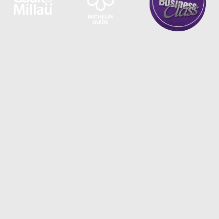
Toegankelijke fine dining,
met vis van het
seizoen