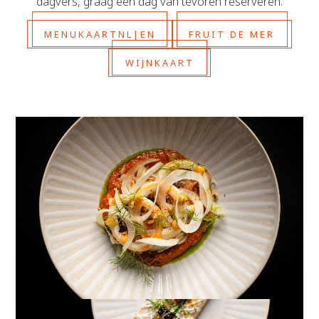
dagvers, graag een dag van tevoren reserveren.
MENUKAART
NL
|
EN
FRUIT DE MER
WIJNKAART